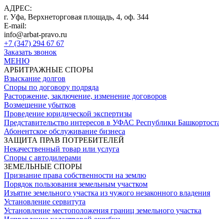
АДРЕС:
г. Уфа, Верхнеторговая площадь, 4, оф. 344
E-mail:
info@arbat-pravo.ru
+7 (347) 294 67 67
Заказать звонок
МЕНЮ
АРБИТРАЖНЫЕ СПОРЫ
Взыскание долгов
Споры по договору подряда
Расторжение, заключение, изменение договоров
Возмещение убытков
Проведение юридической экспертизы
Представительство интересов в УФАС Республики Башкортост
Абонентское обслуживание бизнеса
ЗАЩИТА ПРАВ ПОТРЕБИТЕЛЕЙ
Некачественный товар или услуга
Споры с автодилерами
ЗЕМЕЛЬНЫЕ СПОРЫ
Признание права собственности на землю
Порядок пользования земельным участком
Изъятие земельного участка из чужого незаконного владения
Установление сервитута
Установление местоположения границ земельного участка