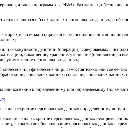
риалов, а также программ для ЭВМ и баз данных, обеспечивающ
ь содержащихся в базах данных персональных данных, и обес
е которых невозможно определить без использования дополнит
 данных;
или совокупность действий (операций), совершаемых с использ
ематизацию, накопление, хранение, уточнение (обновление, измен
ение, уничтожение персональных данных;
идическое или физическое лицо, самостоятельно или совместн
бработки персональных данных, состав персональных данных, п
о или косвенно к определенному или определяемому Пользоват
u/
/;
ные на раскрытие персональных данных определенному лицу ил
равленные на раскрытие персональных данных неопределенному
а лиц, в том числе обнародование персональных данных в сре