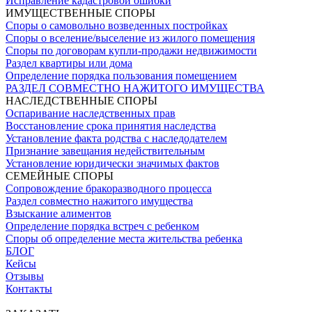
Исправление кадастровой ошибки
ИМУЩЕСТВЕННЫЕ СПОРЫ
Споры о самовольно возведенных постройках
Споры о вселение/выселение из жилого помещения
Споры по договорам купли-продажи недвижимости
Раздел квартиры или дома
Определение порядка пользования помещением
РАЗДЕЛ СОВМЕСТНО НАЖИТОГО ИМУЩЕСТВА
НАСЛЕДСТВЕННЫЕ СПОРЫ
Оспаривание наследственных прав
Восстановление срока принятия наследства
Установление факта родства с наследодателем
Признание завещания недействительным
Установление юридически значимых фактов
СЕМЕЙНЫЕ СПОРЫ
Сопровождение бракоразводного процесса
Раздел совместно нажитого имущества
Взыскание алиментов
Определение порядка встреч с ребенком
Споры об определение места жительства ребенка
БЛОГ
Кейсы
Отзывы
Контакты