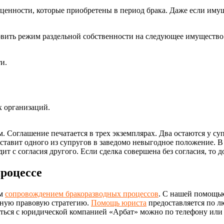
ценности, которые приобретены в период брака. Даже если имущ
овить режим раздельной собственности на следующее имущество
и.
х организаций.
м. Соглашение печатается в трех экземплярах. Два остаются у с
ставит одного из супругов в заведомо невыгодное положение. В 
т с согласия другого. Если сделка совершена без согласия, то до
роцессе
ым
сопровождением бракоразводных процессов
. С нашей помощь
ьную правовую стратегию.
Помощь юриста
предоставляется по л
аться с юридической компанией «Арбат» можно по телефону или