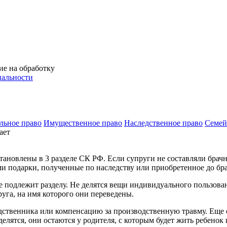
ие на обработку
альности
льное право
Имущественное право
Наследственное право
Семей
ает
тановлены в 3 разделе СК РФ. Если супруги не составляли брач
и подарки, полученные по наследству или приобретенное до бра
е подлежит разделу. Не делятся вещи индивидуального пользован
га, на имя которого они переведены.
одственника или компенсацию за производственную травму. Еще
лятся, они остаются у родителя, с которым будет жить ребенок 