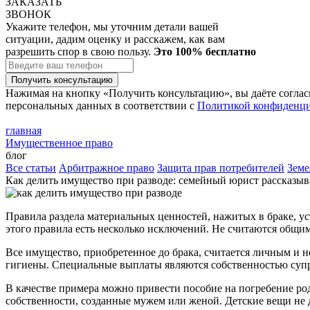
ЗАКАЗАТЬ
ЗВОНОК
Укажите телефон, мы уточним детали вашей
ситуации, дадим оценку и расскажем, как вам
разрешить спор в свою пользу.
Это 100% бесплатно
Получить консультацию
Нажимая на кнопку «Получить консультацию», вы даёте соглас
персональных данных в соответствии с
Политикой конфиденци
главная
Имущественное право
блог
Все статьи
Арбитражное право
Защита прав потребителей
Земе
Как делить имущество при разводе: семейный юрист рассказыв
Правила раздела материальных ценностей, нажитых в браке, ус
этого правила есть несколько исключений. Не считаются общим
Все имущество, приобретенное до брака, считается личным и н
гигиены. Специальные выплаты являются собственностью супру
В качестве примера можно привести пособие на погребение р
собственности, созданные мужем или женой. Детские вещи не де